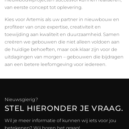
van eerste concept tot oplevering.
Kies voor Artemis als uw partner in nieuwbouw en
profiteer van onze expertise, creativiteit en
toewijding aan kwaliteit en duurzaamheid. Samen
creëren we gebouwen die niet alleen voldoen aan
de huidige behoeften, maar ook klaar zijn voor de
uitdagingen van morgen – gebouwen die bijdragen
aan een betere leefomgeving voor iedereen.
Nieuwsgierig?
STEL HIERONDER JE VRAAG.
Wil je meer informatie of kunnen wij iets voor jou
betekenen? Wij horen het graag!